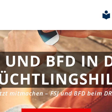
J UND BFD IN 
ÜCHTLINGSHI
etzt mitmachen – FSJ und BFD beim DR