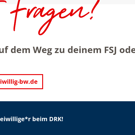
auf dem Weg zu deinem FSJ od
iwillig-bw.de
iwillige*r beim DRK!