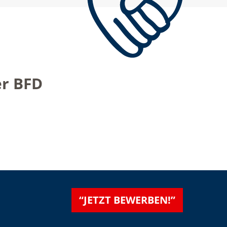
er BFD
“JETZT BEWERBEN!”