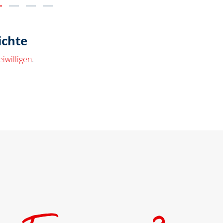
W
ichte
iwilligen
.