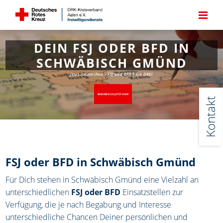
DEIN FSJ ODER BFD IN
SCHWÄBISCH GMÜND
Jetzt mitmachen – FSJ und BFD beim DRK!
BEWIRB DICH JETZT HIER!
Kontakt
FSJ oder BFD in Schwäbisch Gmünd
Für Dich stehen in Schwäbisch Gmünd eine Vielzahl an
unterschiedlichen
FSJ oder BFD
Einsatzstellen zur
Verfügung, die je nach Begabung und Interesse
unterschiedliche Chancen Deiner persönlichen und