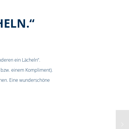
HELN.“
nderen ein Lächeln“.
h bzw. einem Kompliment).
sonen. Eine wunderschöne