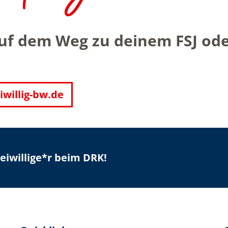
auf dem Weg zu deinem FSJ od
iwillig-bw.de
iwillige*r beim DRK!