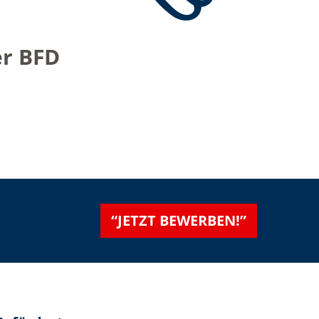
er BFD
“JETZT BEWERBEN!”