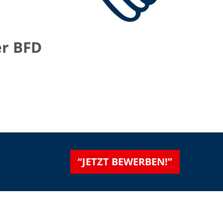
er BFD
“JETZT BEWERBEN!”