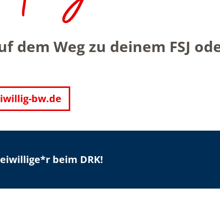
auf dem Weg zu deinem FSJ od
iwillig-bw.de
iwillige*r beim DRK!