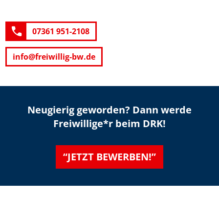
07361 951-2108
info@freiwillig-bw.de
Neugierig geworden? Dann werde
Freiwillige*r beim DRK!
“JETZT BEWERBEN!”