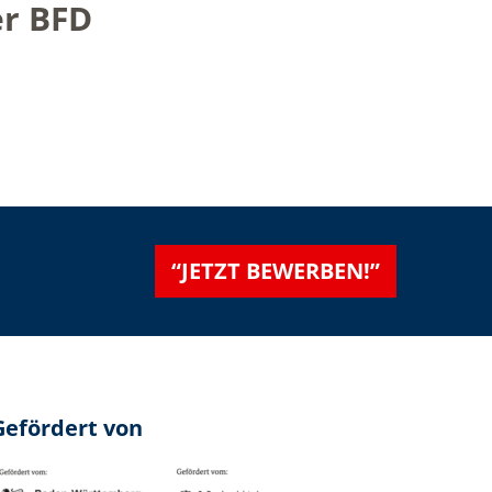
er BFD
“JETZT BEWERBEN!”
Gefördert von