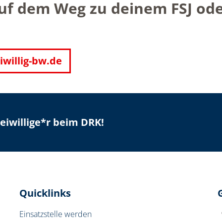
auf dem Weg zu deinem FSJ od
iwillig-bw.de
iwillige*r beim DRK!
Quicklinks
Einsatzstelle werden