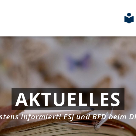
AKTUELLES
stens informiert! FSJ und BFD beim D